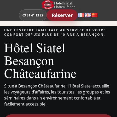
Aller
Hôtel Siatel
Châteaufarine
au
Réserver
contenu
03 81 41 12 22
Français
English
中
文
UNE HISTOIRE FAMILIALE AU SERVICE DE VOTRE
CONFORT DEPUIS PLUS DE 40 ANS À BESANÇON.
Hôtel Siatel
Besançon
Châteaufarine
Situé à Besançon Châteaufarine, l'Hôtel Siatel accueille
les voyageurs d'affaires, les touristes, les groupes et les
séminaires dans un environnement confortable et
facilement accessible.