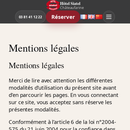
Aller
Hôtel Siatel
Châteaufarine
au
Réserver
contenu
03 81 41 12 22
Français
English
中
文
Mentions légales
Mentions légales
Merci de lire avec attention les différentes
modalités d’utilisation du présent site avant
d’en parcourir les pages. En vous connectant
sur ce site, vous acceptez sans réserve les
présentes modalités.
Conformément à l’article 6 de la loi n°2004-
575 du 21 juin 2004 pour la confiance dans