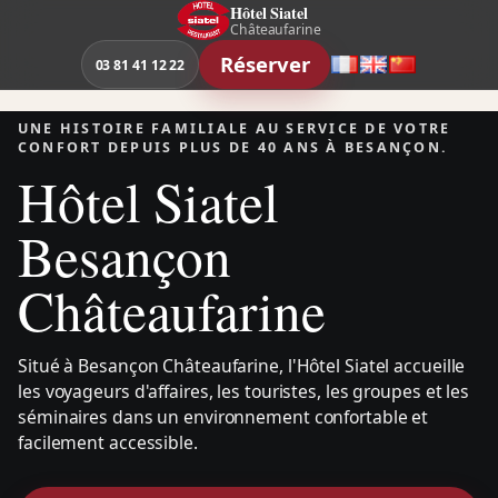
Aller
Hôtel Siatel
Châteaufarine
au
Réserver
contenu
03 81 41 12 22
Français
English
中
文
UNE HISTOIRE FAMILIALE AU SERVICE DE VOTRE
CONFORT DEPUIS PLUS DE 40 ANS À BESANÇON.
Hôtel Siatel
Besançon
Châteaufarine
Situé à Besançon Châteaufarine, l'Hôtel Siatel accueille
les voyageurs d'affaires, les touristes, les groupes et les
séminaires dans un environnement confortable et
facilement accessible.