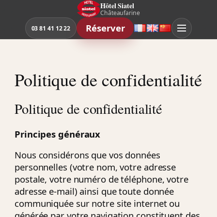
Aller
Hôtel Siatel
Châteaufarine
au
Réserver
contenu
03 81 41 12 22
Français
English
中
文
Politique de confidentialité
Politique de confidentialité
Principes généraux
Nous considérons que vos données
personnelles (votre nom, votre adresse
postale, votre numéro de téléphone, votre
adresse e-mail) ainsi que toute donnée
communiquée sur notre site internet ou
générée par votre navigation constituent des