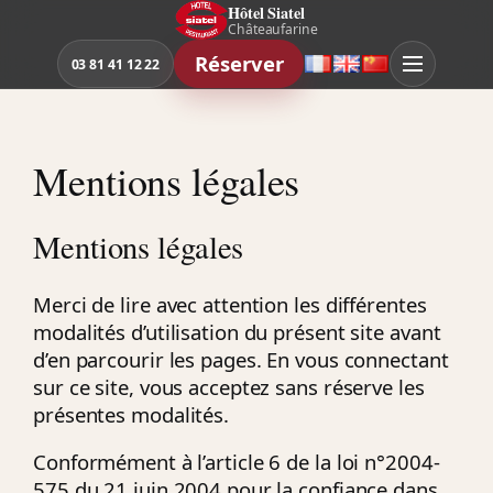
Aller
Hôtel Siatel
Châteaufarine
au
Réserver
contenu
03 81 41 12 22
Français
English
中
文
Mentions légales
Mentions légales
Merci de lire avec attention les différentes
modalités d’utilisation du présent site avant
d’en parcourir les pages. En vous connectant
sur ce site, vous acceptez sans réserve les
présentes modalités.
Conformément à l’article 6 de la loi n°2004-
575 du 21 juin 2004 pour la confiance dans